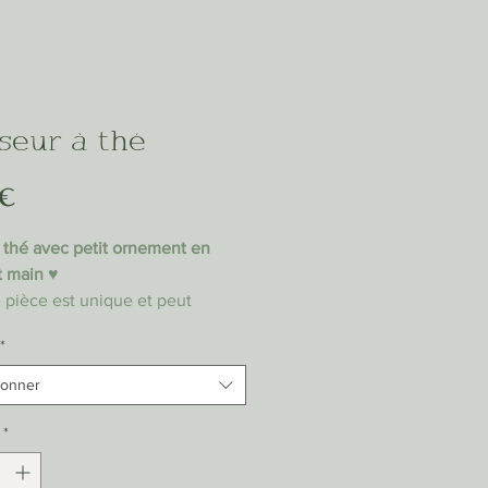
seur à thé
Prix
 €
 thé avec petit ornement en
t main ♥
pièce est unique et peut
er des variations de
*
 forme et taille. Petites
es ou Maisonettes, à vous de
ionner
r Inclus)
*
ions: