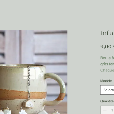
Infu
9,00
Boule à
grès fai
Chaque 
présent
Modèle
couleur,
Poulett
Sélect
choisir !
(Infuseu
Quantité
Dimens